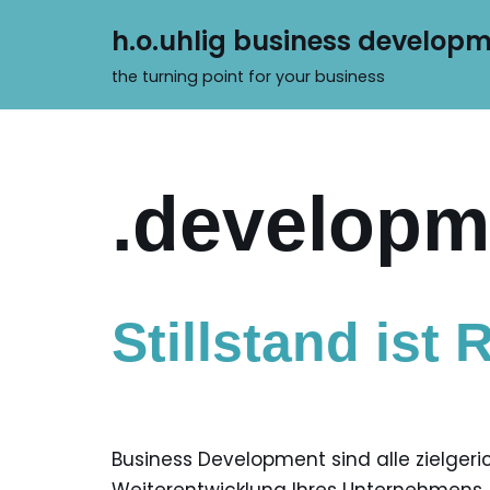
h.o.uhlig business develop
Zum
the turning point for your business
Inhalt
springen
.developm
Stillstand ist 
Business Development sind alle zielge