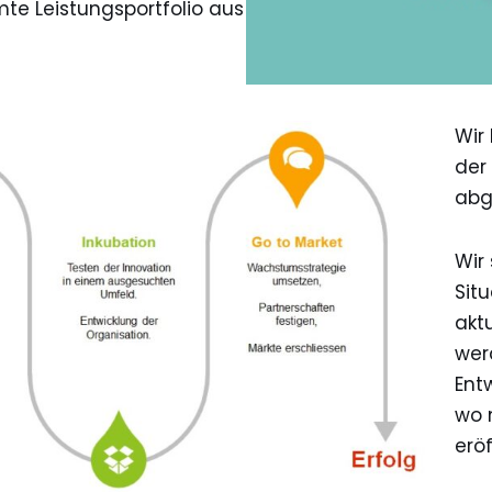
e Leistungsportfolio aus
Wir
der 
abg
Wir 
Sit
aktu
wer
Ent
wo 
erö